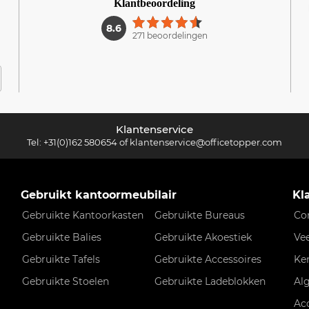
Klantbeoordeling
1
8.6
271 beoordelingen
Klantenservice
Tel:
+31(0)162 580654
of
klantenservice@officetopper.com
Gebruikt kantoormeubilair
Kl
Gebruikte Kantoorkasten
Gebruikte Bureaus
Co
Gebruikte Balies
Gebruikte Akoestiek
Ve
Gebruikte Tafels
Gebruikte Accessoires
Ke
Gebruikte Stoelen
Gebruikte Ladeblokken
Al
Ac