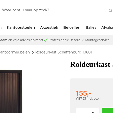
n
Kantoorstoelen
Akoestiek
Belcellen
Balies
Afval
room
en krijg advies op maat
Professionele Bezorg- & Montageservice
Kantoormeubelen
Roldeurkast Schaffenburg 10601
Roldeurkast 
155,-
(187,55 incl. btw)