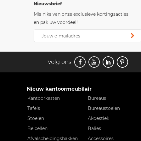
Nieuwsbrief
Mis niks van onze exclusieve kortingsacties
en pak uw voordeel!
Volg ons
Nieuw kantoormeubilair
Kantoorkasten
Bureaus
Tafels
Bureaustoelen
Stoelen
Akoestiek
Belcellen
Balies
Afvalscheidingsbakken
Accessoires