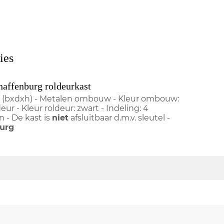
ies
haffenburg roldeurkast
m (bxdxh) - Metalen ombouw - Kleur ombouw:
eur - Kleur roldeur: zwart - Indeling: 4
 - De kast is
niet
afsluitbaar d.m.v. sleutel -
urg