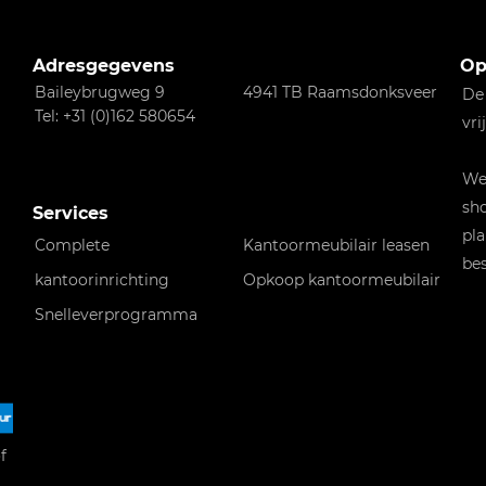
Adresgegevens
Op
Baileybrugweg 9
4941 TB Raamsdonksveer
De
Tel: +31 (0)162 580654
vri
Wen
sho
Services
pla
Complete
Kantoormeubilair leasen
bes
kantoorinrichting
Opkoop kantoormeubilair
Snelleverprogramma
f