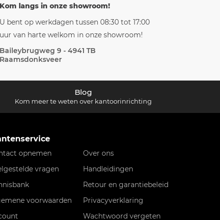
Kom langs in onze showroom!
U bent op werkdagen tussen 08:30 tot 17:00
uur van harte welkom in onze showroom!
Baileybrugweg 9 - 4941 TB
Raamsdonksveer
Blog
Kom meer te weten over kantoorinrichting
antenservice
ntact opnemen
Over ons
elgestelde vragen
Handleidingen
nnisbank
Retour en garantiebeleid
gemene voorwaarden
Privacyverklaring
count
Wachtwoord vergeten