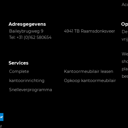
Ac
Adresgegevens
Op
Baileybrugweg 9
4941 TB Raamsdonksveer
De
Tel: +31 (0)162 580654
vri
Wen
sho
Services
pla
Complete
Kantoormeubilair leasen
bes
kantoorinrichting
Opkoop kantoormeubilair
Snelleverprogramma
f