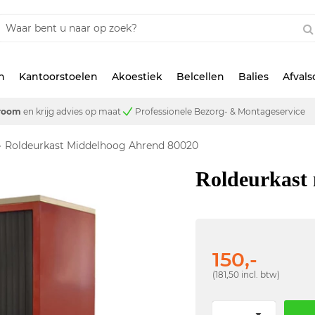
n
Kantoorstoelen
Akoestiek
Belcellen
Balies
Afval
room
en krijg advies op maat
Professionele Bezorg- & Montageservice
Roldeurkast Middelhoog Ahrend 80020
Roldeurkast
150,-
(181,50 incl. btw)