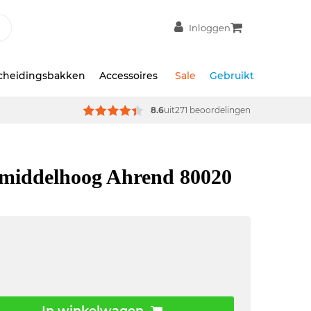
Inloggen
scheidingsbakken
Accessoires
Sale
Gebruikt
8.6
uit
271 beoordelingen
 middelhoog Ahrend 80020