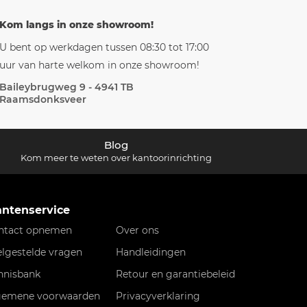
Kom langs in onze showroom!
U bent op werkdagen tussen 08:30 tot 17:00
uur van harte welkom in onze showroom!
Baileybrugweg 9 - 4941 TB
Raamsdonksveer
Blog
Kom meer te weten over kantoorinrichting
antenservice
ntact opnemen
Over ons
elgestelde vragen
Handleidingen
nnisbank
Retour en garantiebeleid
gemene voorwaarden
Privacyverklaring