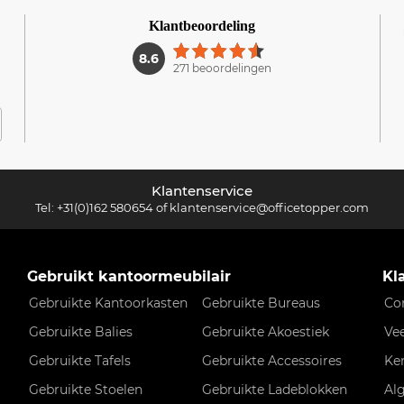
Klantbeoordeling
1
8.6
271 beoordelingen
Klantenservice
Tel:
+31(0)162 580654
of
klantenservice@officetopper.com
Gebruikt kantoormeubilair
Kl
Gebruikte Kantoorkasten
Gebruikte Bureaus
Co
Gebruikte Balies
Gebruikte Akoestiek
Ve
Gebruikte Tafels
Gebruikte Accessoires
Ke
Gebruikte Stoelen
Gebruikte Ladeblokken
Al