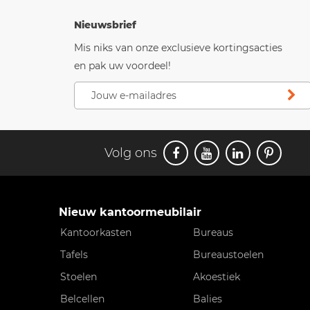
Nieuwsbrief
Mis niks van onze exclusieve kortingsacties
en pak uw voordeel!
Volg ons
Nieuw kantoormeubilair
Kantoorkasten
Bureaus
Tafels
Bureaustoelen
Stoelen
Akoestiek
Belcellen
Balies