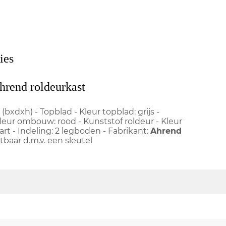
ies
hrend roldeurkast
(bxdxh) - Topblad - Kleur topblad: grijs -
ur ombouw: rood - Kunststof roldeur - Kleur
art - Indeling: 2 legboden - Fabrikant:
Ahrend
itbaar d.m.v. een sleutel