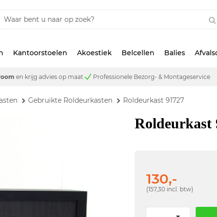
n
Kantoorstoelen
Akoestiek
Belcellen
Balies
Afval
room
en krijg advies op maat
Professionele Bezorg- & Montageservice
asten
Gebruikte Roldeurkasten
Roldeurkast 91727
Roldeurkast
130,-
(157,30 incl. btw)