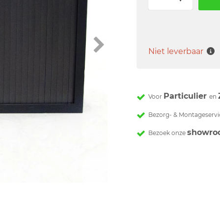
Niet leverbaar
Particulier
Voor
en
Bezorg- & Montageservi
showro
Bezoek onze