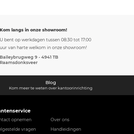
Kom langs in onze showroom!
U bent op werkdagen tussen 08:30 tot 17:00
uur van harte welkom in onze showroom!
Baileybrugweg 9 - 4941 TB
Raamsdonksveer
Blog
Kom meer te weten over kantoorinrichting
antenservice
ntact opnemen
Over ons
elgestelde vragen
Handleidingen