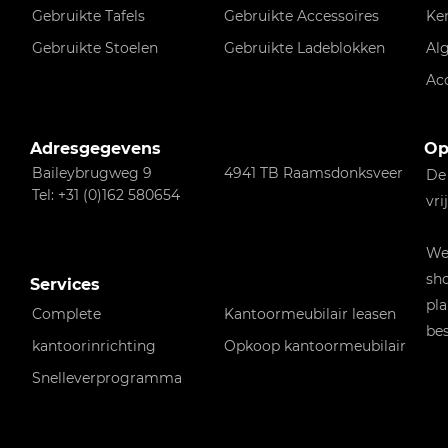
Gebruikte Tafels
Gebruikte Accessoires
Ke
Gebruikte Stoelen
Gebruikte Ladeblokken
Al
Ac
Adresgegevens
Op
Baileybrugweg 9
4941 TB Raamsdonksveer
De
Tel: +31 (0)162 580654
vri
Wen
sho
Services
pla
Complete
Kantoormeubilair leasen
bes
kantoorinrichting
Opkoop kantoormeubilair
Snelleverprogramma