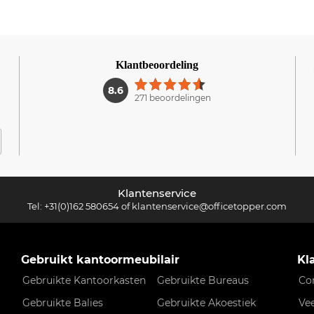
Klantbeoordeling
1
8.6
271 beoordelingen
Klantenservice
Tel:
+31(0)162 580654
of
klantenservice@officetopper.com
Gebruikt kantoormeubilair
Kl
Gebruikte Kantoorkasten
Gebruikte Bureaus
Co
Gebruikte Balies
Gebruikte Akoestiek
Ve