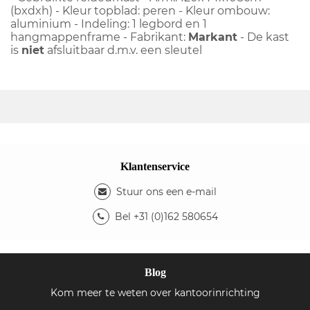
(bxdxh) - Kleur topblad: peren - Kleur ombouw:
aluminium - Indeling: 1 legbord en 1
hangmappenframe - Fabrikant:
Markant
- De kast
is
niet
afsluitbaar d.m.v. een sleutel
Klantenservice
Stuur ons een e-mail
Bel +31 (0)162 580654
Blog
Kom meer te weten over kantoorinrichting