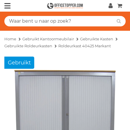
Home
Gebruikt Kantoormeubilair
Gebruikte Kasten
Gebruikte Roldeurkasten
Roldeurkast 40425 Markant
Gebruikt