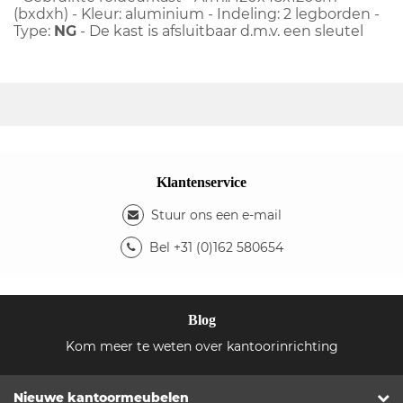
(bxdxh) - Kleur: aluminium - Indeling: 2 legborden -
Type:
NG
- De kast is afsluitbaar d.m.v. een sleutel
Klantenservice
Stuur ons een e-mail
Bel +31 (0)162 580654
Blog
Kom meer te weten over kantoorinrichting
Nieuwe kantoormeubelen