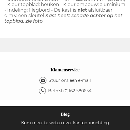
- Kleur topblad: beuken - Kleur ombouw: aluminium
- Indeling: 1 legbord - De kast is
niet
afsluitbaar
d.m.v. een sleutel
Kast heeft schade achter op het
topblad, zie foto
Klantenservice
Stuur ons een e-mail
Bel +31 (0)162 580654
Blog
Kom meer te weten over kantoorinrichting