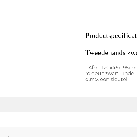
Productspecificat
Tweedehands zwa
- Afm.: 120x45x195cm
roldeur: zwart - Indel
d.m.v. een sleutel