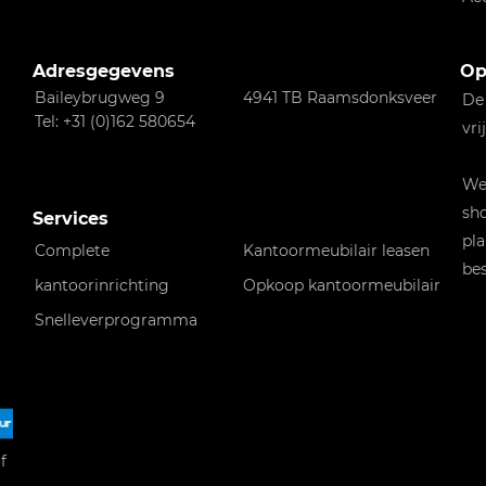
Adresgegevens
Op
Baileybrugweg 9
4941 TB Raamsdonksveer
De
Tel: +31 (0)162 580654
vri
Wen
sho
Services
pla
Complete
Kantoormeubilair leasen
bes
kantoorinrichting
Opkoop kantoormeubilair
Snelleverprogramma
f