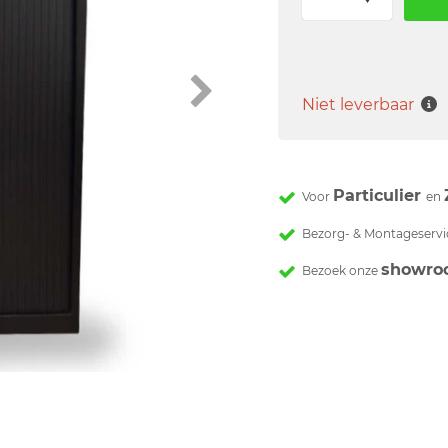
Niet leverbaar
Particulier
Voor
en
Bezorg- & Montageservi
showro
Bezoek onze