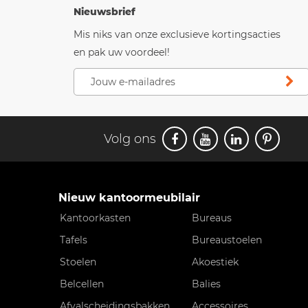
Nieuwsbrief
Mis niks van onze exclusieve kortingsacties
en pak uw voordeel!
Volg ons
Nieuw kantoormeubilair
Kantoorkasten
Bureaus
Tafels
Bureaustoelen
Stoelen
Akoestiek
Belcellen
Balies
Afvalscheidingsbakken
Accessoires