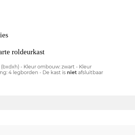
ies
rte roldeurkast
 (bxdxh) - Kleur ombouw: zwart - Kleur
ing: 4 legborden - De kast is
niet
afsluitbaar