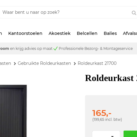
n
Kantoorstoelen
Akoestiek
Belcellen
Balies
Afval
room
en krijg advies op maat
Professionele Bezorg- & Montageservice
asten
Gebruikte Roldeurkasten
Roldeurkast 21700
Roldeurkast
165,-
(199,65 incl. btw)