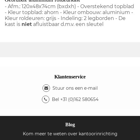
- Afm.: 120x48x74cm (bxdxh) - Overstekend topblad
- Kleur topblad: ahorn - Kleur ombouw: aluminium -
Kleur roldeuren: grijs - Indeling: 2 legborden - De
kast is
niet
afluistbaar d.m.v. een sleutel
Klantenservice
Stuur ons een e-mail
Bel +31 (0)162 580654
Blog
Kom meer te weten over kantoorinrichting