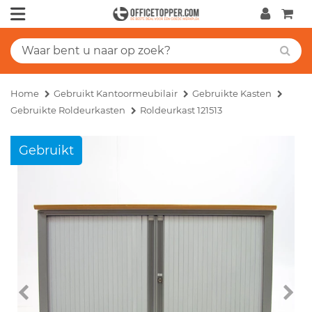
Home
Gebruikt Kantoormeubilair
Gebruikte Kasten
Gebruikte Roldeurkasten
Roldeurkast 121513
Gebruikt