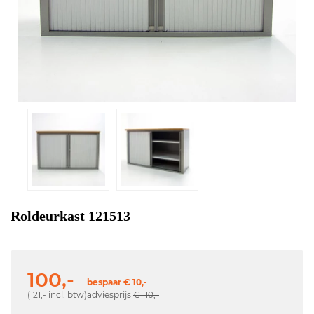
Roldeurkast 121513
100,-
bespaar € 10,-
(121,- incl. btw)
adviesprijs
€ 110,-