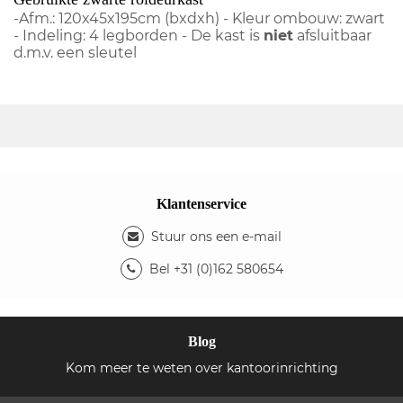
-Afm.: 120x45x195cm (bxdxh) - Kleur ombouw: zwart
- Indeling: 4 legborden - De kast is
niet
afsluitbaar
d.m.v. een sleutel
Klantenservice
Stuur ons een e-mail
Bel +31 (0)162 580654
Blog
Kom meer te weten over kantoorinrichting