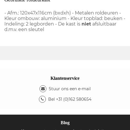
- Afm.: 120x47x116cm (bxdxh) - Metalen roldeuren -
Kleur ombouw: aluminium - Kleur topblad: beuken -
Indeling: 2 legborden - De kast is
niet
afsluitbaar
d.m.v. een sleutel
Klantenservice
Stuur ons een e-mail
Bel +31 (0)162 580654
Blog