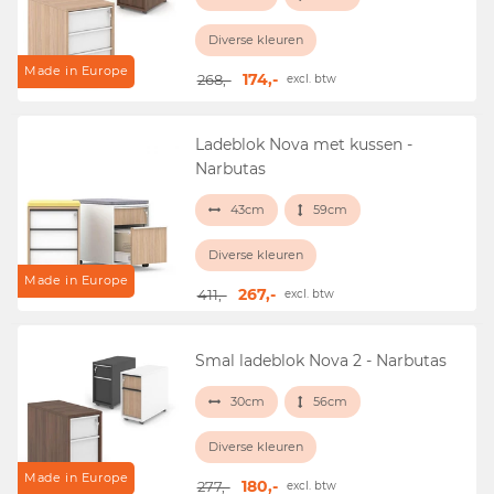
Diverse kleuren
Made in Europe
174,-
268,-
excl. btw
Ladeblok Nova met kussen -
Narbutas
43cm
59cm
Diverse kleuren
Made in Europe
267,-
411,-
excl. btw
Smal ladeblok Nova 2 - Narbutas
30cm
56cm
Diverse kleuren
Made in Europe
180,-
277,-
excl. btw