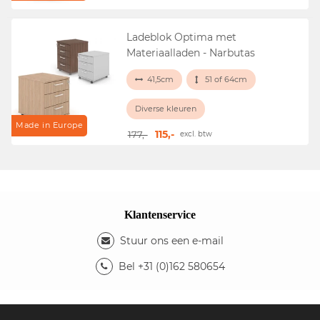
Ladeblok Optima met
Materiaalladen - Narbutas
41,5cm
51 of 64cm
Diverse kleuren
Made in Europe
115,-
177,-
excl. btw
Klantenservice
Stuur ons een e-mail
Bel +31 (0)162 580654