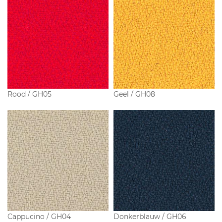
Rood / GH05
Geel / GH08
Cappucino / GH04
Donkerblauw / GH06