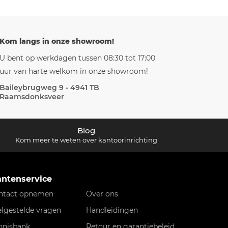
Kom langs in onze showroom!
U bent op werkdagen tussen 08:30 tot 17:00
uur van harte welkom in onze showroom!
Baileybrugweg 9 - 4941 TB
Raamsdonksveer
Blog
Kom meer te weten over kantoorinrichting
antenservice
ntact opnemen
Over ons
elgestelde vragen
Handleidingen
nnisbank
Retour en garantiebeleid