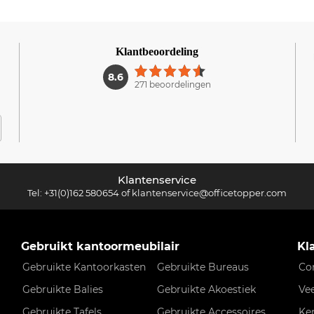
Klantbeoordeling
1
8.6
271 beoordelingen
Klantenservice
Tel:
+31(0)162 580654
of
klantenservice@officetopper.com
Gebruikt kantoormeubilair
Kl
Gebruikte Kantoorkasten
Gebruikte Bureaus
Co
Gebruikte Balies
Gebruikte Akoestiek
Ve
Gebruikte Tafels
Gebruikte Accessoires
Ke