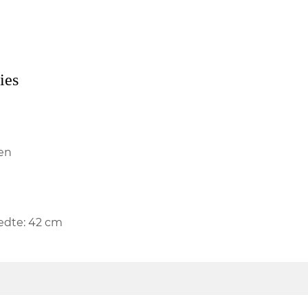
ies
ken
edte: 42 cm