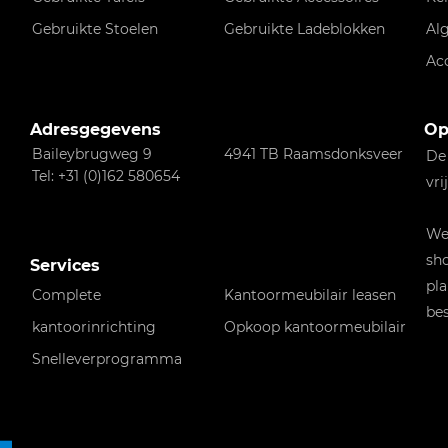
Gebruikte Stoelen
Gebruikte Ladeblokken
Al
Ac
Adresgegevens
Op
Baileybrugweg 9
4941 TB Raamsdonksveer
De
Tel: +31 (0)162 580654
vri
Wen
sho
Services
pla
Complete
Kantoormeubilair leasen
bes
kantoorinrichting
Opkoop kantoormeubilair
Snelleverprogramma