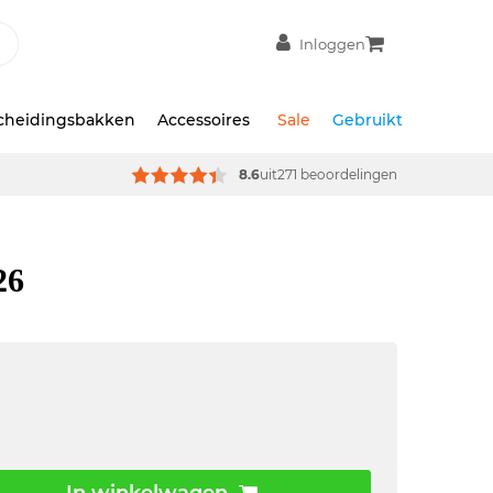
Inloggen
scheidingsbakken
Accessoires
Sale
Gebruikt
8.6
uit
271 beoordelingen
26