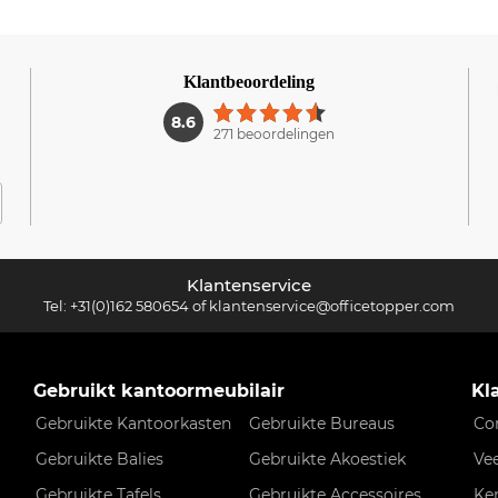
Klantbeoordeling
1
8.6
271 beoordelingen
Klantenservice
Tel:
+31(0)162 580654
of
klantenservice@officetopper.com
Gebruikt kantoormeubilair
Kl
Gebruikte Kantoorkasten
Gebruikte Bureaus
Co
Gebruikte Balies
Gebruikte Akoestiek
Ve
Gebruikte Tafels
Gebruikte Accessoires
Ke