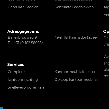
Gebruikte Stoelen
Gebruikte Ladeblokken
Al
Ac
Adresgegevens
Op
Baileybrugweg 9
4941 TB Raamsdonksveer
De
Tel: +31 (0)162 580654
vri
Wen
sho
Services
pla
Complete
Kantoormeubilair leasen
bes
kantoorinrichting
Opkoop kantoormeubilair
Snelleverprogramma