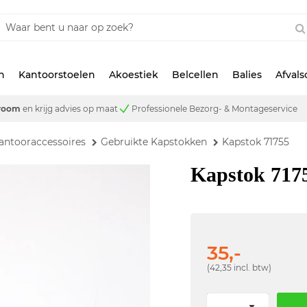
n
Kantoorstoelen
Akoestiek
Belcellen
Balies
Afval
room
en krijg advies op maat
Professionele Bezorg- & Montageservice
antooraccessoires
Gebruikte Kapstokken
Kapstok 71755
Kapstok 717
35,-
(42,35 incl. btw)