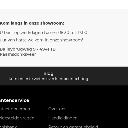
Kom langs in onze showroom!
U bent op werkdagen tussen 08:30 tot 17:00
uur van harte welkom in onze showroom!
Baileybrugweg 9 - 4941 TB
Raamsdonksveer
Blog
Kom meer te weten over kantoorinrichting
antenservice
ntact opnemen
Over ons
elgestelde vragen
Handleidingen
nnisbank
Retour en garantiebeleid