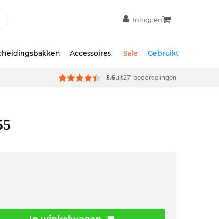
Inloggen
scheidingsbakken
Accessoires
Sale
Gebruikt
8.6
uit
271 beoordelingen
55