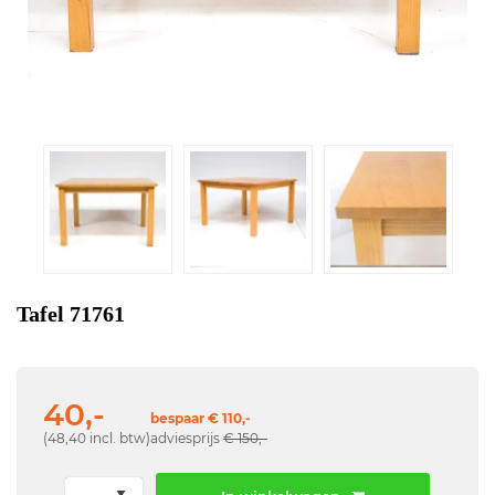
Tafel 71761
40,-
bespaar € 110,-
(48,40 incl. btw)
adviesprijs
€ 150,-