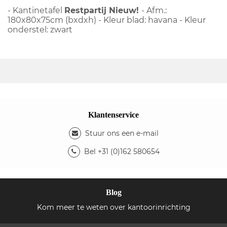
- Kantinetafel
Restpartij Nieuw!
- Afm.:
180x80x75cm (bxdxh) - Kleur blad: havana - Kleur
onderstel: zwart
Klantenservice
Stuur ons een e-mail
Bel +31 (0)162 580654
Blog
Kom meer te weten over kantoorinrichting