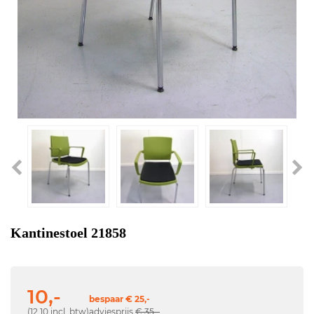
Kantinestoel 21858
10,-
bespaar € 25,-
(12,10 incl. btw)
adviesprijs
€ 35,-