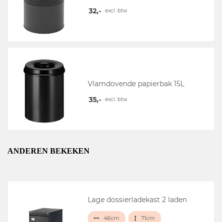
32,-
excl. btw
Vlamdovende papierbak 15L
35,-
excl. btw
ANDEREN BEKEKEN
Lage dossierladekast 2 laden
46cm
71cm