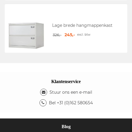
Lage brede hangmappenkast
245,-
326,-
excl. btw
Klantenservice
Stuur ons een e-mail
Bel +31 (0)162 580654
Blog