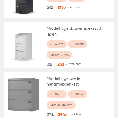
196,-
262,-
excl. btw
Middelhoge dossierladekast 3
laden
46cm
102cm
Diepte: 62cm
242,-
323,-
excl. btw
Middelhoge brede
hangmappenkast
84cm
102cm
Diverse kleuren
284,-
378,-
excl. btw