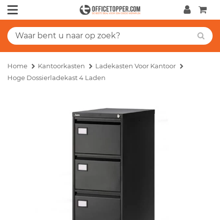
Home
Kantoorkasten
Ladekasten Voor Kantoor
Hoge Dossierladekast 4 Laden