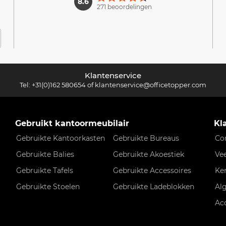
8.6
271 beoordelingen
Klantenservice
Tel:
+31(0)162 580654
of
klantenservice@officetopper.com
Gebruikt kantoormeubilair
Kl
Gebruikte Kantoorkasten
Gebruikte Bureaus
Co
Gebruikte Balies
Gebruikte Akoestiek
Ve
Gebruikte Tafels
Gebruikte Accessoires
Ke
Gebruikte Stoelen
Gebruikte Ladeblokken
Al
Ac