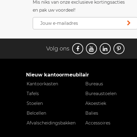
Mis niks van onze exclusieve kortingsacties
en pak uw voordeel!
Volg ons
Nieuw kantoormeubilair
Kantoorkasten
Bureaus
Tafels
Bureaustoelen
Stoelen
Akoestiek
Belcellen
Balies
Afvalscheidingsbakken
Accessoires