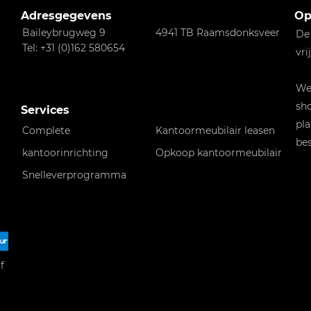
Adresgegevens
Op
Baileybrugweg 9
4941 TB Raamsdonksveer
De
Tel: +31 (0)162 580654
vri
Wen
sho
Services
pla
Complete
Kantoormeubilair leasen
bes
kantoorinrichting
Opkoop kantoormeubilair
Snelleverprogramma
f