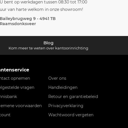
U bent op werkdagen tussen 08:30 tot 17:00
uur van harte welkom in onze showroom!
Baileybrugweg 9 - 4941 TB
Raamsdonksveer
Blog
Kom meer te weten over kantoorinrichting
antenservice
ntact opnemen
Over ons
elgestelde vragen
Handleidingen
nnisbank
Retour en garantiebeleid
gemene voorwaarden
Privacyverklaring
count
Wachtwoord vergeten