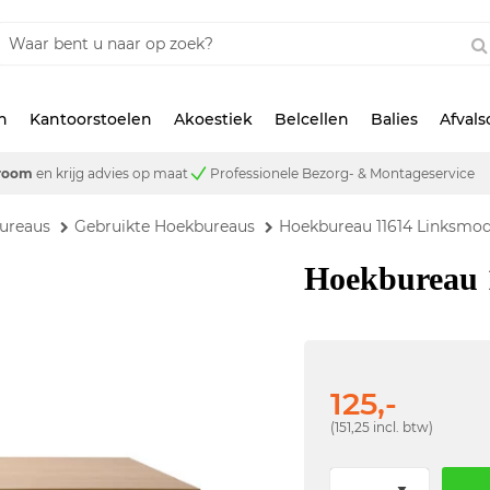
n
Kantoorstoelen
Akoestiek
Belcellen
Balies
Afval
room
en krijg advies op maat
Professionele Bezorg- & Montageservice
ureaus
Gebruikte Hoekbureaus
Hoekbureau 11614 Linksmod
Hoekbureau 
125,-
(151,25 incl. btw)