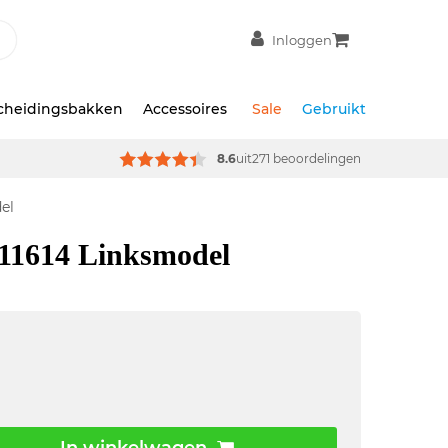
Inloggen
scheidingsbakken
Accessoires
Sale
Gebruikt
8.6
uit
271 beoordelingen
el
11614 Linksmodel