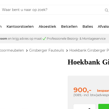
n
Kantoorstoelen
Akoestiek
Belcellen
Balies
Afval
room
en krijg advies op maat
Professionele Bezorg- & Montageservice
ntoormeubelen
Girsberger Fauteuils
Hoekbank Girsberger 
Hoekbank Gi
900,-
bespaar
(1089,- incl. btw)
adviespr