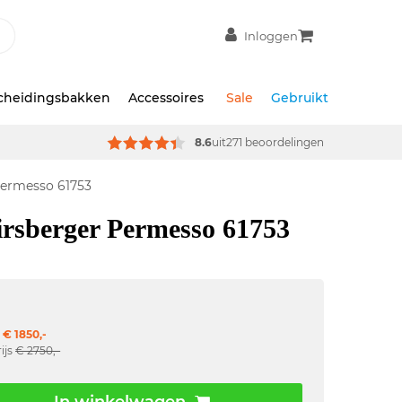
Inloggen
scheidingsbakken
Accessoires
Sale
Gebruikt
8.6
uit
271 beoordelingen
Permesso 61753
rsberger Permesso 61753
 € 1850,-
ijs
€ 2750,-