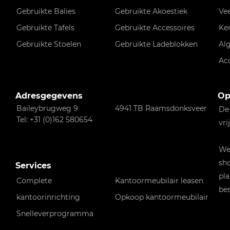
Gebruikte Balies
Gebruikte Akoestiek
Ve
Gebruikte Tafels
Gebruikte Accessoires
Ke
Gebruikte Stoelen
Gebruikte Ladeblokken
Al
Ac
Adresgegevens
Op
Baileybrugweg 9
4941 TB Raamsdonksveer
De
Tel: +31 (0)162 580654
vri
Wen
sho
Services
pla
Complete
Kantoormeubilair leasen
bes
kantoorinrichting
Opkoop kantoormeubilair
Snelleverprogramma