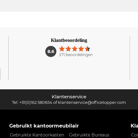
Klantbeoordeling
1
8.6
271 beoordelingen
Klantenservice
Tel:
+31(0)162 580654
of
klantenservice@officetopper.com
Gebruikt kantoormeubilair
Kl
Gebruikte Kantoorkasten
Gebruikte Bureaus
Co