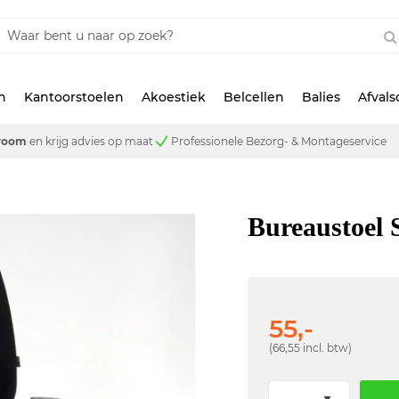
n
Kantoorstoelen
Akoestiek
Belcellen
Balies
Afval
room
en krijg advies op maat
Professionele Bezorg- & Montageservice
Bureaustoel 
55,-
(66,55 incl. btw)