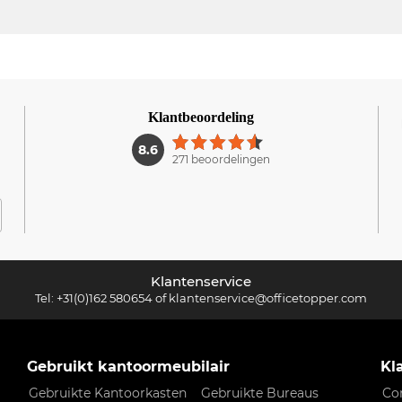
Klantbeoordeling
1
8.6
271 beoordelingen
Klantenservice
Tel:
+31(0)162 580654
of
klantenservice@officetopper.com
Gebruikt kantoormeubilair
Kl
Gebruikte Kantoorkasten
Gebruikte Bureaus
Co