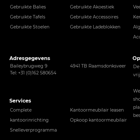
Gebruikte Balies
Gebruikte Akoestiek
Ve
Gebruikte Tafels
Gebruikte Accessoires
Ke
Gebruikte Stoelen
Gebruikte Ladeblokken
Al
Ac
Adresgegevens
Op
Baileybrugweg 9
4941 TB Raamsdonksveer
De
Tel: +31 (0)162 580654
vri
Wen
sho
Services
pla
Complete
Kantoormeubilair leasen
bes
kantoorinrichting
Opkoop kantoormeubilair
Snelleverprogramma