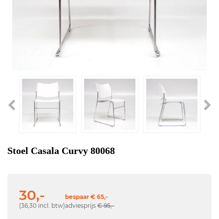
Stoel Casala Curvy 80068
30,-
bespaar € 65,-
(36,30 incl. btw)
adviesprijs
€ 95,-