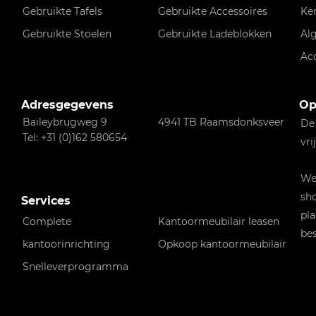
Gebruikte Tafels
Gebruikte Accessoires
Ke
Gebruikte Stoelen
Gebruikte Ladeblokken
Al
Ac
Adresgegevens
Op
Baileybrugweg 9
4941 TB Raamsdonksveer
De
Tel: +31 (0)162 580654
vri
Wen
sho
Services
pla
Complete
Kantoormeubilair leasen
bes
kantoorinrichting
Opkoop kantoormeubilair
Snelleverprogramma