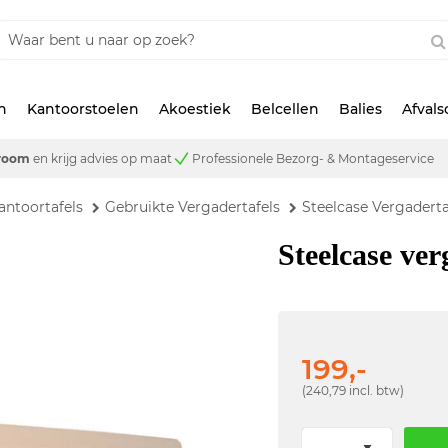
n
Kantoorstoelen
Akoestiek
Belcellen
Balies
Afval
room
en krijg advies op maat
Professionele Bezorg- & Montageservice
antoortafels
Gebruikte Vergadertafels
Steelcase Vergaderta
Steelcase ver
199,-
(240,79 incl. btw)