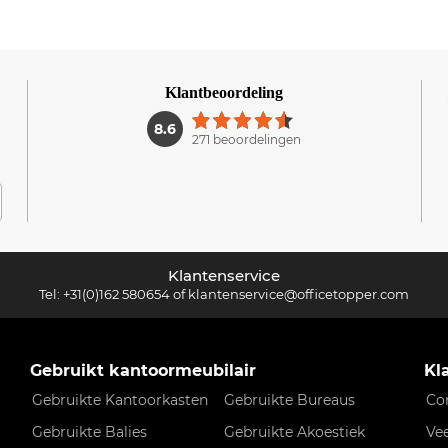
Klantbeoordeling
1
8.6
271 beoordelingen
Klantenservice
Tel:
+31(0)162 580654
of
klantenservice@officetopper.com
Gebruikt kantoormeubilair
Kl
Gebruikte Kantoorkasten
Gebruikte Bureaus
Co
Gebruikte Balies
Gebruikte Akoestiek
Ve