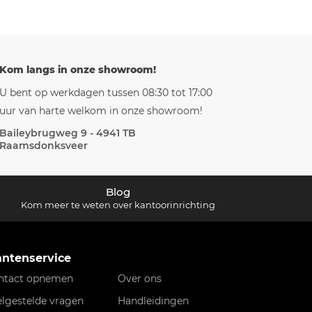
Kom langs in onze showroom!
U bent op werkdagen tussen 08:30 tot 17:00
uur van harte welkom in onze showroom!
Baileybrugweg 9 - 4941 TB
Raamsdonksveer
Blog
Kom meer te weten over kantoorinrichting
antenservice
ntact opnemen
Over ons
elgestelde vragen
Handleidingen