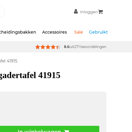
Inloggen
scheidingsbakken
Accessoires
Sale
Gebruikt
8.6
uit
271 beoordelingen
fel 41915
gadertafel 41915