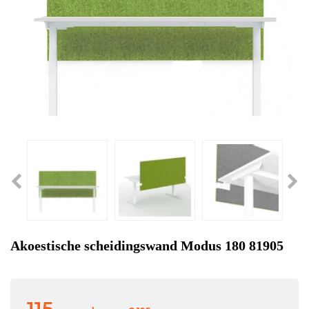
Akoestische scheidingswand Modus 180 81905
115,-