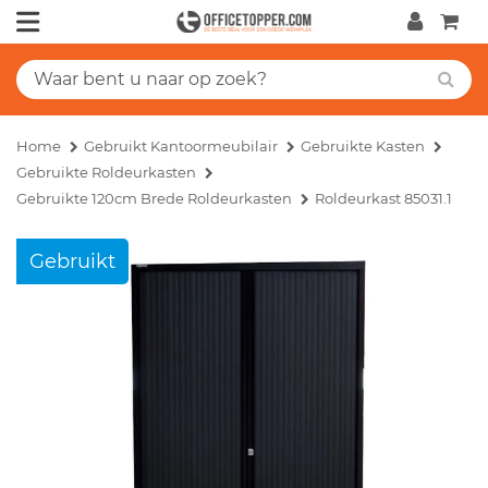
Home
Gebruikt Kantoormeubilair
Gebruikte Kasten
Gebruikte Roldeurkasten
Gebruikte 120cm Brede Roldeurkasten
Roldeurkast 85031.1
Gebruikt