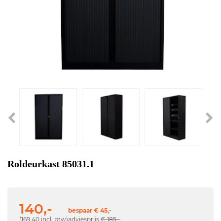
Roldeurkast 85031.1
140,-
bespaar € 45,-
(169,40 incl. btw)
adviesprijs
€ 185,-