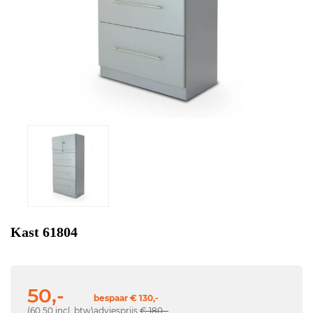
Kast 61804
50,-
bespaar € 130,-
(60,50 incl. btw)
adviesprijs
€ 180,-