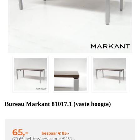
Bureau Markant 81017.1 (vaste hoogte)
65,-
bespaar € 85,-
(78,65 incl. btw)
adviesprijs
€ 150,-