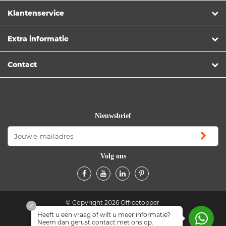
Klantenservice
Extra informatie
Contact
Nieuwsbrief
Volg ons
© Copyright 2026 Officetopper
Heeft u een vraag of wilt u meer informatie?
Algemene voorwaarden
Privacyverklaring
Neem dan gerust contact met ons op.