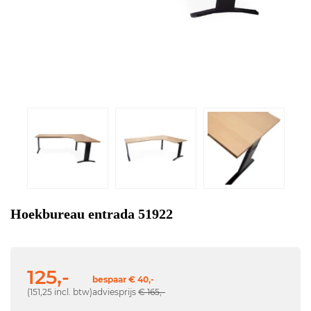
Hoekbureau entrada 51922
125,-
bespaar € 40,-
(151,25 incl. btw)
adviesprijs
€ 165,-