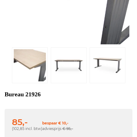
Bureau 21926
85,-
bespaar € 10,-
(102,85 incl. btw)
adviesprijs
€ 95,-