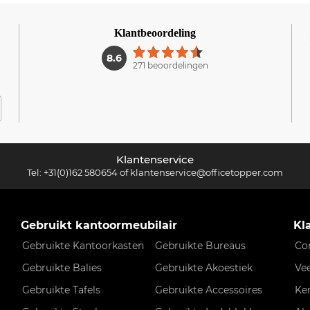
Klantbeoordeling
1
8.6
271 beoordelingen
Klantenservice
Tel:
+31(0)162 580654
of
klantenservice@officetopper.com
Gebruikt kantoormeubilair
Kl
Gebruikte Kantoorkasten
Gebruikte Bureaus
Co
Gebruikte Balies
Gebruikte Akoestiek
Ve
Gebruikte Tafels
Gebruikte Accessoires
Ke