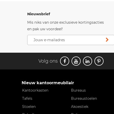
Nieuwsbrief
Mis niks van onze exclusieve kortingsacties
en pak uw voordeel!
Volg ons
Nieuw kantoormeubilair
Kantoorkasten
Bureaus
Tafels
Bureaustoelen
Stoelen
Akoestiek