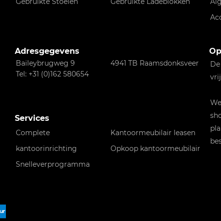
Gebruikte Stoelen
Gebruikte Ladeblokken
Al
Ac
Adresgegevens
Op
Baileybrugweg 9
4941 TB Raamsdonksveer
De
Tel: +31 (0)162 580654
vri
Wen
sho
Services
pla
Complete
Kantoormeubilair leasen
bes
kantoorinrichting
Opkoop kantoormeubilair
Snelleverprogramma