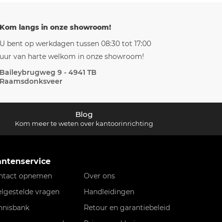
Kom langs in onze showroom!
U bent op werkdagen tussen 08:30 tot 17:00
uur van harte welkom in onze showroom!
Baileybrugweg 9 - 4941 TB
Raamsdonksveer
Blog
Kom meer te weten over kantoorinrichting
antenservice
ntact opnemen
Over ons
elgestelde vragen
Handleidingen
nnisbank
Retour en garantiebeleid