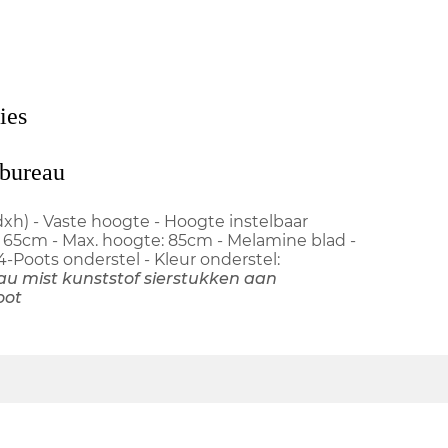
ies
 bureau
xh) - Vaste hoogte - Hoogte instelbaar
e: 65cm - Max. hoogte: 85cm - Melamine blad -
4-Poots onderstel - Kleur onderstel:
au mist kunststof sierstukken aan
oot