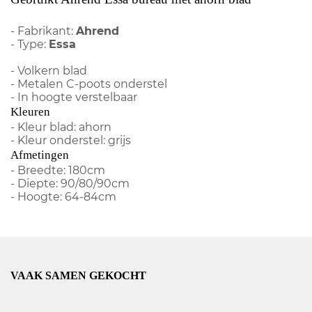
- Fabrikant:
Ahrend
- Type:
Essa
- Volkern blad
- Metalen C-poots onderstel
- In hoogte verstelbaar
Kleuren
- Kleur blad: ahorn
- Kleur onderstel: grijs
Afmetingen
- Breedte: 180cm
- Diepte: 90/80/90cm
- Hoogte: 64-84cm
VAAK SAMEN GEKOCHT