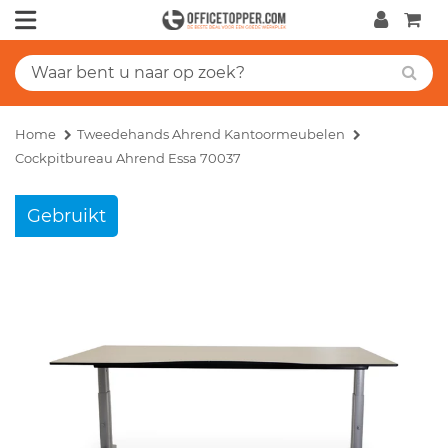
Home
Tweedehands Ahrend Kantoormeubelen
Cockpitbureau Ahrend Essa 70037
Gebruikt