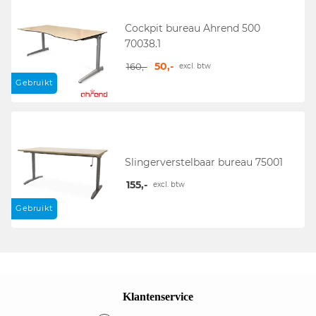
Cockpit bureau Ahrend 500
70038.1
50,-
160,-
excl. btw
Gebruikt
Slingerverstelbaar bureau 75001
155,-
excl. btw
Gebruikt
Klantenservice