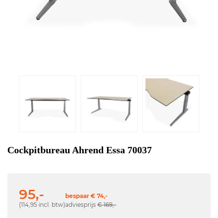
Cockpitbureau Ahrend Essa 70037
95,-
bespaar € 74,-
(114,95 incl. btw)
adviesprijs
€ 169,-