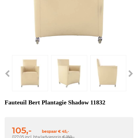
Fauteuil Bert Plantagie Shadow 11832
105,-
bespaar € 45,-
(127,05 incl. btw)
adviesprijs
€ 150,-