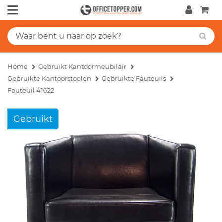
Home
Gebruikt Kantoormeubilair
Gebruikte Kantoorstoelen
Gebruikte Fauteuils
Fauteuil 41622
Gebruikt