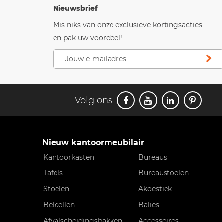
Nieuwsbrief
Mis niks van onze exclusieve kortingsacties
en pak uw voordeel!
Volg ons
Nieuw kantoormeubilair
Kantoorkasten
Bureaus
Tafels
Bureaustoelen
Stoelen
Akoestiek
Belcellen
Balies
Afvalscheidingsbakken
Accessoires