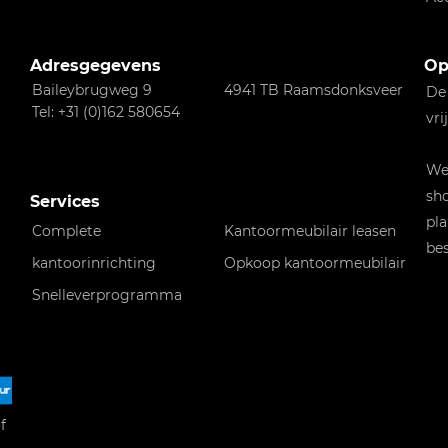
Adresgegevens
Op
Baileybrugweg 9
4941 TB Raamsdonksveer
De
Tel: +31 (0)162 580654
vri
Wen
sho
Services
pla
Complete
Kantoormeubilair leasen
bes
kantoorinrichting
Opkoop kantoormeubilair
Snelleverprogramma
f