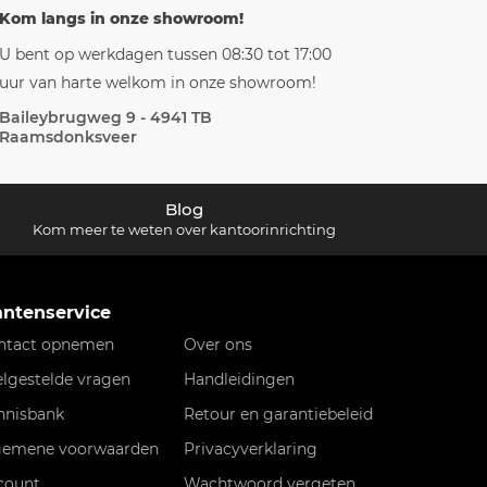
Kom langs in onze showroom!
U bent op werkdagen tussen 08:30 tot 17:00
uur van harte welkom in onze showroom!
Baileybrugweg 9 - 4941 TB
Raamsdonksveer
Blog
Kom meer te weten over kantoorinrichting
antenservice
ntact opnemen
Over ons
elgestelde vragen
Handleidingen
nnisbank
Retour en garantiebeleid
gemene voorwaarden
Privacyverklaring
count
Wachtwoord vergeten