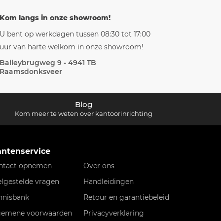
Kom langs in onze showroom!
U bent op werkdagen tussen 08:30 tot 17:00
uur van harte welkom in onze showroom!
Baileybrugweg 9 - 4941 TB
Raamsdonksveer
Blog
Kom meer te weten over kantoorinrichting
antenservice
ntact opnemen
Over ons
elgestelde vragen
Handleidingen
nnisbank
Retour en garantiebeleid
gemene voorwaarden
Privacyverklaring