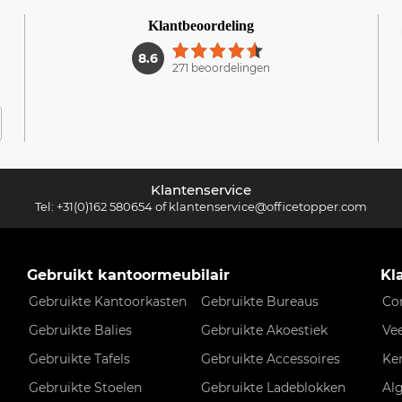
Klantbeoordeling
1
8.6
271 beoordelingen
Klantenservice
Tel:
+31(0)162 580654
of
klantenservice@officetopper.com
Gebruikt kantoormeubilair
Kl
Gebruikte Kantoorkasten
Gebruikte Bureaus
Co
Gebruikte Balies
Gebruikte Akoestiek
Ve
Gebruikte Tafels
Gebruikte Accessoires
Ke
Gebruikte Stoelen
Gebruikte Ladeblokken
Al