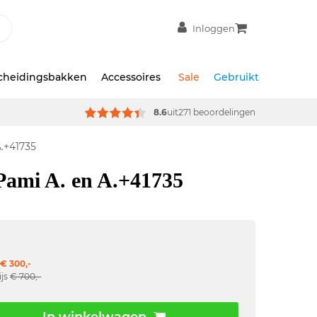
Inloggen
scheidingsbakken
Accessoires
Sale
Gebruikt
8.6
uit
271 beoordelingen
.+41735
Pami A. en A.+41735
€ 300,-
ijs
€ 700,-