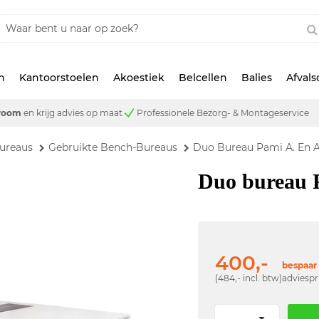
n
Kantoorstoelen
Akoestiek
Belcellen
Balies
Afval
room
en krijg advies op maat
Professionele Bezorg- & Montageservice
ureaus
Gebruikte Bench-Bureaus
Duo Bureau Pami A. En A
Duo bureau 
400,-
bespaar 
(484,- incl. btw)
adviespr