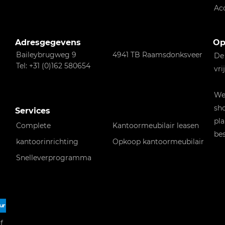
Ac
Adresgegevens
Op
Baileybrugweg 9
4941 TB Raamsdonksveer
De
Tel: +31 (0)162 580654
vri
Wen
sho
Services
pla
Complete
Kantoormeubilair leasen
bes
kantoorinrichting
Opkoop kantoormeubilair
Snelleverprogramma
f