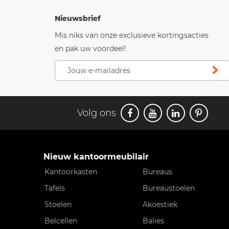
Nieuwsbrief
Mis niks van onze exclusieve kortingsacties
en pak uw voordeel!
Volg ons
Nieuw kantoormeubilair
Kantoorkasten
Bureaus
Tafels
Bureaustoelen
Stoelen
Akoestiek
Belcellen
Balies