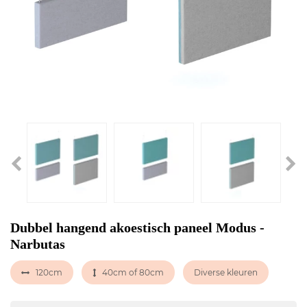
Dubbel hangend akoestisch paneel Modus -
Narbutas
120cm
40cm of 80cm
Diverse kleuren