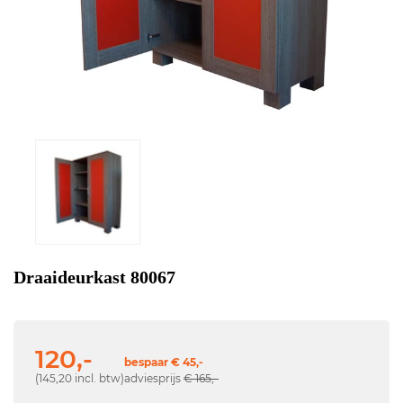
Draaideurkast 80067
120,-
bespaar € 45,-
(145,20 incl. btw)
adviesprijs
€ 165,-