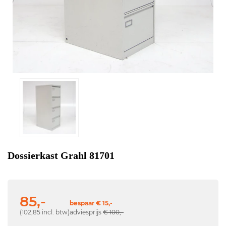
Dossierkast Grahl 81701
85,-
bespaar € 15,-
(102,85 incl. btw)
adviesprijs
€ 100,-