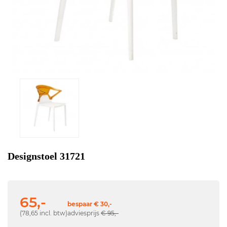
Designstoel 31721
65,-
bespaar € 30,-
(78,65 incl. btw)
adviesprijs
€ 95,-