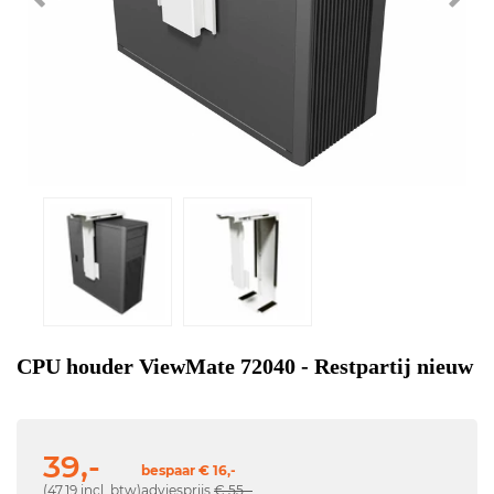
CPU houder ViewMate 72040 - Restpartij nieuw
39,-
bespaar € 16,-
(47,19 incl. btw)
adviesprijs
€ 55,-