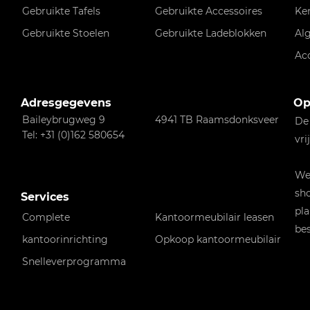
Gebruikte Tafels
Gebruikte Accessoires
Ke
Gebruikte Stoelen
Gebruikte Ladeblokken
Al
Ac
Adresgegevens
Op
Baileybrugweg 9
4941 TB Raamsdonksveer
De
Tel: +31 (0)162 580654
vri
Wen
sho
Services
pla
Complete
Kantoormeubilair leasen
bes
kantoorinrichting
Opkoop kantoormeubilair
Snelleverprogramma