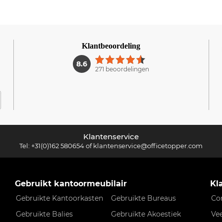
Klantbeoordeling
1
8.6
271 beoordelingen
Klantenservice
Tel:
+31(0)162 580654
of
klantenservice@officetopper.com
Gebruikt kantoormeubilair
Kl
Gebruikte Kantoorkasten
Gebruikte Bureaus
Co
Gebruikte Balies
Gebruikte Akoestiek
Ve