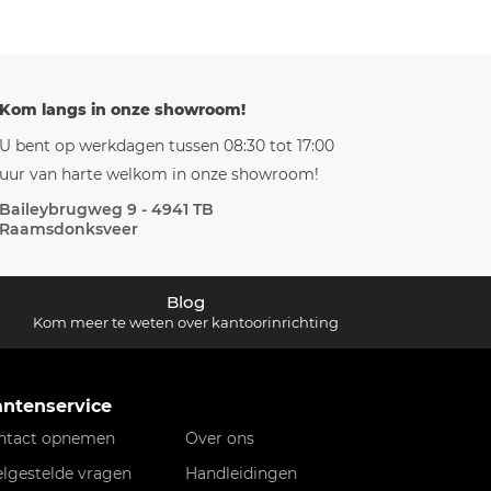
Kom langs in onze showroom!
U bent op werkdagen tussen 08:30 tot 17:00
uur van harte welkom in onze showroom!
Baileybrugweg 9 - 4941 TB
Raamsdonksveer
Blog
Kom meer te weten over kantoorinrichting
antenservice
ntact opnemen
Over ons
elgestelde vragen
Handleidingen