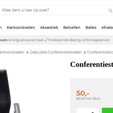
n
Kantoorstoelen
Akoestiek
Belcellen
Balies
Afval
room
en krijg advies op maat
Professionele Bezorg- & Montageservice
antoorstoelen
Gebruikte Conferentiestoelen
Conferentiest
Conferenties
50,-
(60,50 incl. btw)