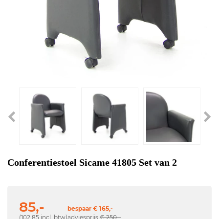
Conferentiestoel Sicame 41805 Set van 2
85,-
bespaar € 165,-
(102,85 incl. btw)
adviesprijs
€ 250,-