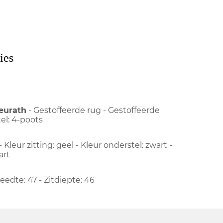
ies
eurath
- Gestoffeerde rug - Gestoffeerde
tel: 4-poots
- Kleur zitting: geel - Kleur onderstel: zwart -
art
reedte: 47 - Zitdiepte: 46