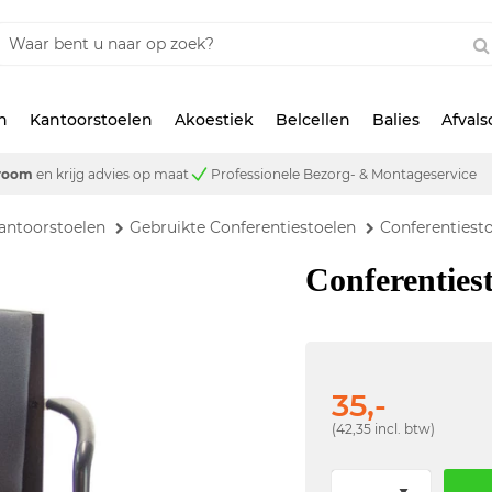
n
Kantoorstoelen
Akoestiek
Belcellen
Balies
Afval
room
en krijg advies op maat
Professionele Bezorg- & Montageservice
antoorstoelen
Gebruikte Conferentiestoelen
Conferentiesto
Conferenties
35,-
(42,35 incl. btw)