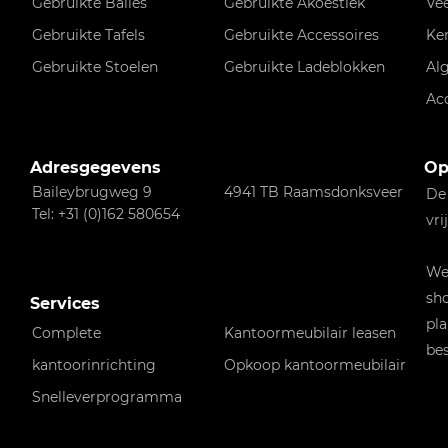
Gebruikte Balies
Gebruikte Akoestiek
Ve
Gebruikte Tafels
Gebruikte Accessoires
Ke
Gebruikte Stoelen
Gebruikte Ladeblokken
Al
Ac
Adresgegevens
Op
Baileybrugweg 9
4941 TB Raamsdonksveer
De
Tel: +31 (0)162 580654
vri
Wen
sho
Services
pla
Complete
Kantoormeubilair leasen
bes
kantoorinrichting
Opkoop kantoormeubilair
Snelleverprogramma