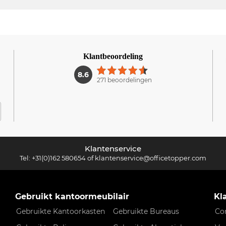
Klantbeoordeling
1
8.6
271 beoordelingen
Klantenservice
Tel:
+31(0)162 580654
of
klantenservice@officetopper.com
Gebruikt kantoormeubilair
Kl
Gebruikte Kantoorkasten
Gebruikte Bureaus
Co