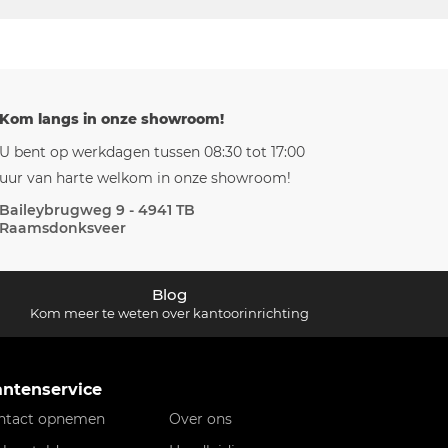
Kom langs in onze showroom!
U bent op werkdagen tussen 08:30 tot 17:00
uur van harte welkom in onze showroom!
Baileybrugweg 9 - 4941 TB
Raamsdonksveer
Blog
Kom meer te weten over kantoorinrichting
antenservice
ntact opnemen
Over ons