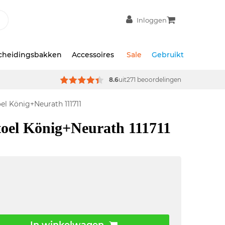
Inloggen
scheidingsbakken
Accessoires
Sale
Gebruikt
8.6
uit
271 beoordelingen
el König+Neurath 111711
toel König+Neurath 111711