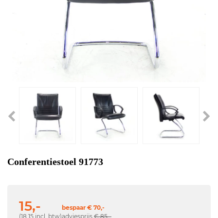
Conferentiestoel 91773
15,-
bespaar € 70,-
(18,15 incl. btw)
adviesprijs
€ 85,-