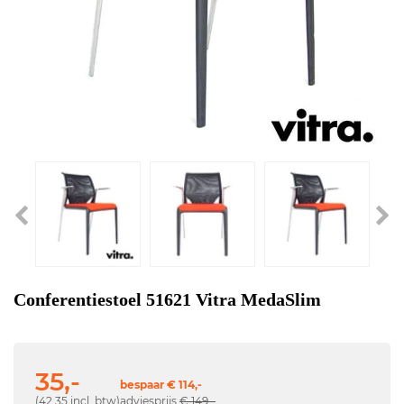
Conferentiestoel 51621 Vitra MedaSlim
35,-
bespaar € 114,-
(42,35 incl. btw)
adviesprijs
€ 149,-