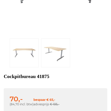
Cockpitbureau 41875
70,-
bespaar € 65,-
(84,70 incl. btw)
adviesprijs
€ 135,-