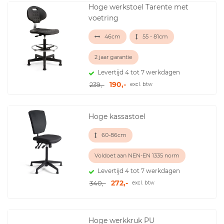
Hoge werkstoel Tarente met
voetring
46cm
55 - 81cm
2 jaar garantie
Levertijd 4 tot 7 werkdagen
190,-
239,-
excl. btw
Hoge kassastoel
60-86cm
Voldoet aan NEN-EN 1335 norm
Levertijd 4 tot 7 werkdagen
272,-
340,-
excl. btw
Hoge werkkruk PU