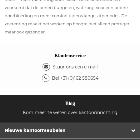
voorkomt dat de benen bungelen, wat zorgt voor een betere
doorbloeding en meer comfort tijdens lange zitperiodes. De
voetenring maakt het werken op hoogte niet alleen prettiger,
maar ook gezonder.
Klantenservice
Stuur ons een e-mail
Bel +31 (0)162 580654
Blog
Kom meer te weten over kantoorinrichting
Nieuwe kantoormeubelen