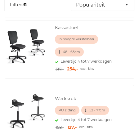
Filteren
Kassastoel
In hoogte verstelbaar
48 - 63cm
Levertijd 4 tot 7 werkdagen
254,-
317,-
excl. btw
Werkkruk
PU zitting
52 - 77cm
Levertijd 4 tot 7 werkdagen
127,-
158,-
excl. btw