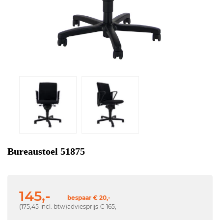
Bureaustoel 51875
145,-
bespaar € 20,-
(175,45 incl. btw)
adviesprijs
€ 165,-