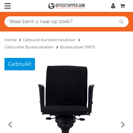
Home
Gebruikt Kantoormeubilair
Gebruikte Bureaustoelen
Bureaustoel 51875
Gebruikt