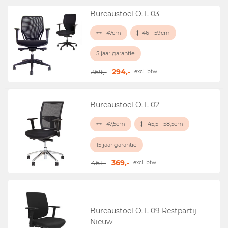
Bureaustoel O.T. 03
47cm
46 - 59cm
5 jaar garantie
294,-
369,-
excl. btw
Bureaustoel O.T. 02
47,5cm
45,5 - 58,5cm
15 jaar garantie
369,-
461,-
excl. btw
Bureaustoel O.T. 09 Restpartij
Nieuw