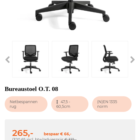
Bureaustoel O.T. 08
Netbespannen
47,5 -
(N)EN 1335
rug
60,5cm
norm
265,-
bespaar € 66,-
(320,65 incl. btw)
adviesprijs
€ 331,-