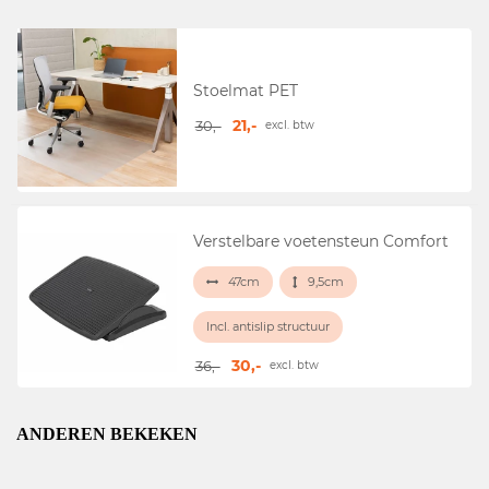
Stoelmat PET
21,-
30,-
excl. btw
Verstelbare voetensteun Comfort
47cm
9,5cm
Incl. antislip structuur
30,-
36,-
excl. btw
ANDEREN BEKEKEN